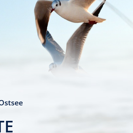
 Ostsee
TE