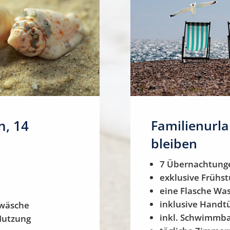
n, 14
Familienurla
bleiben
7 Übernachtung
exklusive Frühst
eine Flasche Wa
inklusive Handt
twäsche
inkl. Schwimmb
Nutzung