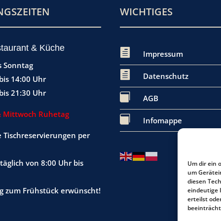
GSZEITEN
WICHTIGES
taurant & Küche

Impressum
s Sonntag

Datenschutz
bis 14:00 Uhr
bis 21:30 Uhr

AGB
& Mittwoch Ruhetag

Infomappe
e Tischreservierungen per
täglich von 8:00 Uhr bis
Um dir ein 
um Gerätei
diesen Tech
 zum Frühstück erwünscht!
eindeutige 
erteilst o
beeinträcht