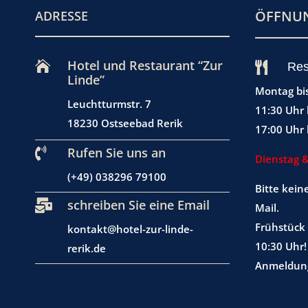
ÖFFNUN
ADRESSE
Hotel und Restaurant “Zur


Res
Linde”
Montag bi
Leuchtturmstr. 7
11:30 Uhr 
18230 Ostseebad Rerik
17:00 Uhr 
Rufen Sie uns an

Dienstag 
(+49) 038296 79100
Bitte kein
schreiben Sie eine Email

Mail.
Frühstück 
kontakt@hotel-zur-linde-
10:30 Uhr!
rerik.de
Anmeldung